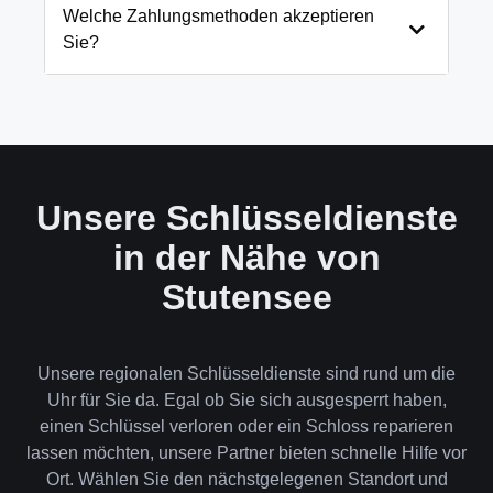
und öffnen Ihre Tür in 99% der Fälle
Welche Zahlungsmethoden akzeptieren
zerstörungsfrei. Nur in absoluten Ausnahmefällen,
Sie?
wenn keine andere Möglichkeit besteht, müssen wir
das Schloss aufbohren.
Wir akzeptieren neben Bargeld auch EC-Karte,
Kreditkarte und in bestimmten Fällen auch
Rechnung für Firmenkunden. Die Zahlung erfolgt
direkt nach der Dienstleistung vor Ort.
Unsere Schlüsseldienste
in der Nähe von
Stutensee
Unsere regionalen Schlüsseldienste sind rund um die
Uhr für Sie da. Egal ob Sie sich ausgesperrt haben,
einen Schlüssel verloren oder ein Schloss reparieren
lassen möchten, unsere Partner bieten schnelle Hilfe vor
Ort. Wählen Sie den nächstgelegenen Standort und