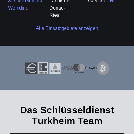
Schlüsseldienst
Landkreis
90.3 km
☎️
Wemding
Donau-
Ries
Alle Einsatzgebiete anzeigen
Das Schlüsseldienst
Türkheim Team