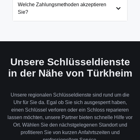
und öffnen Ihre Tür in 99% der Fälle
Welche Zahlungsmethoden akzeptieren
zerstörungsfrei. Nur in absoluten Ausnahmefällen,
Sie?
wenn keine andere Möglichkeit besteht, müssen wir
das Schloss aufbohren.
Wir akzeptieren neben Bargeld auch EC-Karte,
Kreditkarte und in bestimmten Fällen auch
Rechnung für Firmenkunden. Die Zahlung erfolgt
direkt nach der Dienstleistung vor Ort.
Unsere Schlüsseldienste
in der Nähe von Türkheim
Unsere regionalen Schlüsseldienste sind rund um die
Uhr für Sie da. Egal ob Sie sich ausgesperrt haben,
einen Schlüssel verloren oder ein Schloss reparieren
lassen möchten, unsere Partner bieten schnelle Hilfe vor
Ort. Wählen Sie den nächstgelegenen Standort und
profitieren Sie von kurzen Anfahrtszeiten und
professionellem Service.