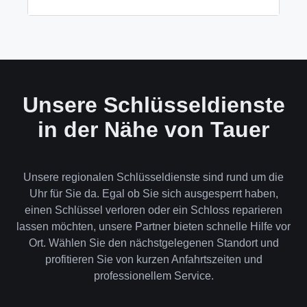
wenn keine andere Möglichkeit besteht, müssen wir
das Schloss aufbohren.
Wir akzeptieren neben Bargeld auch EC-Karte,
Kreditkarte und in bestimmten Fällen auch
Rechnung für Firmenkunden. Die Zahlung erfolgt
direkt nach der Dienstleistung vor Ort.
Unsere Schlüsseldienste
in der Nähe von Tauer
Unsere regionalen Schlüsseldienste sind rund um die
Uhr für Sie da. Egal ob Sie sich ausgesperrt haben,
einen Schlüssel verloren oder ein Schloss reparieren
lassen möchten, unsere Partner bieten schnelle Hilfe vor
Ort. Wählen Sie den nächstgelegenen Standort und
profitieren Sie von kurzen Anfahrtszeiten und
professionellem Service.