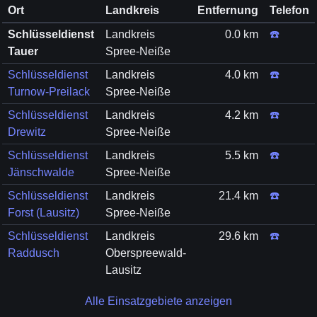
Ort
Landkreis
Entfernung
Telefon
Schlüsseldienst
Landkreis
0.0 km
☎️
Tauer
Spree-Neiße
Schlüsseldienst
Landkreis
4.0 km
☎️
Turnow-Preilack
Spree-Neiße
Schlüsseldienst
Landkreis
4.2 km
☎️
Drewitz
Spree-Neiße
Schlüsseldienst
Landkreis
5.5 km
☎️
Jänschwalde
Spree-Neiße
Schlüsseldienst
Landkreis
21.4 km
☎️
Forst (Lausitz)
Spree-Neiße
Schlüsseldienst
Landkreis
29.6 km
☎️
Raddusch
Oberspreewald-
Lausitz
Alle Einsatzgebiete anzeigen