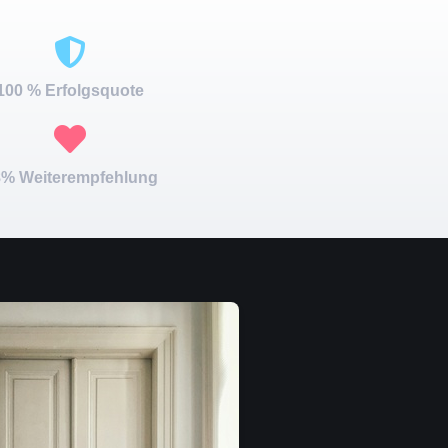
100 % Erfolgsquote
% Weiterempfehlung