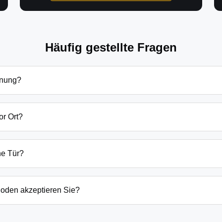
Häufig gestellte Fragen
fnung?
ffnung in Tschernitz hängen von verschiedenen Faktoren ab: Tag
zlich beginnen unsere Preise bei 69€ tagsüber für einfache Tü
or Ort?
 immer vorab am Telefon.
ng sind wir in der Regel innerhalb von 20-30 Minuten bei Ihnen
der laufenden Gefahrenquellen auch schneller.
ne Tür?
ten Öffnungstechniken und öffnen Ihre Tür in 99% der Fälle zers
n, wenn keine andere Möglichkeit besteht, müssen wir das Sch
oden akzeptieren Sie?
argeld auch EC-Karte, Kreditkarte und in bestimmten Fällen a
g erfolgt direkt nach der Dienstleistung vor Ort.