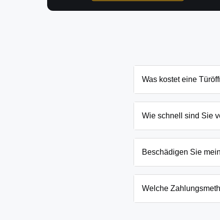
Was kostet eine Türöf
Die Kosten für eine Türö
Schließanlage. Grundsät
Wie schnell sind Sie v
Ihnen den genauen Preis
In Verl und Umgebung sin
eingesperrten Kindern o
Beschädigen Sie mei
Wir arbeiten mit moderns
absoluten Ausnahmefälle
Welche Zahlungsmeth
Wir akzeptieren neben B
Firmenkunden. Die Zahlun