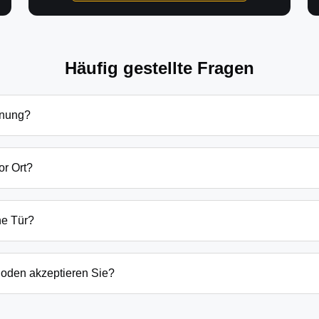
Häufig gestellte Fragen
fnung?
ffnung in Verl hängen von verschiedenen Faktoren ab: Tageszeit
zlich beginnen unsere Preise bei 69€ tagsüber für einfache Tü
or Ort?
 immer vorab am Telefon.
d wir in der Regel innerhalb von 20-30 Minuten bei Ihnen. Bei 
der laufenden Gefahrenquellen auch schneller.
ne Tür?
ten Öffnungstechniken und öffnen Ihre Tür in 99% der Fälle zers
n, wenn keine andere Möglichkeit besteht, müssen wir das Sch
oden akzeptieren Sie?
argeld auch EC-Karte, Kreditkarte und in bestimmten Fällen a
g erfolgt direkt nach der Dienstleistung vor Ort.