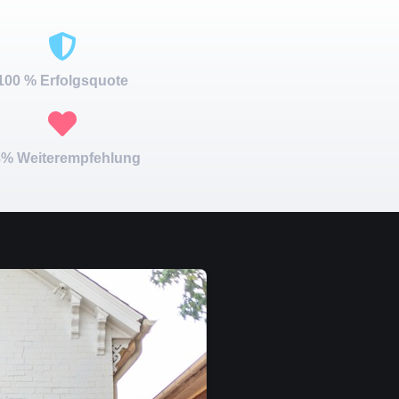
100 % Erfolgsquote
% Weiterempfehlung