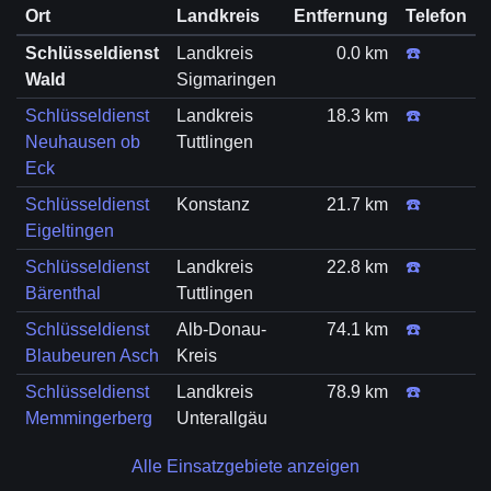
Ort
Landkreis
Entfernung
Telefon
Schlüsseldienst
Landkreis
0.0 km
☎️
Wald
Sigmaringen
Schlüsseldienst
Landkreis
18.3 km
☎️
Neuhausen ob
Tuttlingen
Eck
Schlüsseldienst
Konstanz
21.7 km
☎️
Eigeltingen
Schlüsseldienst
Landkreis
22.8 km
☎️
Bärenthal
Tuttlingen
Schlüsseldienst
Alb-Donau-
74.1 km
☎️
Blaubeuren Asch
Kreis
Schlüsseldienst
Landkreis
78.9 km
☎️
Memmingerberg
Unterallgäu
Alle Einsatzgebiete anzeigen