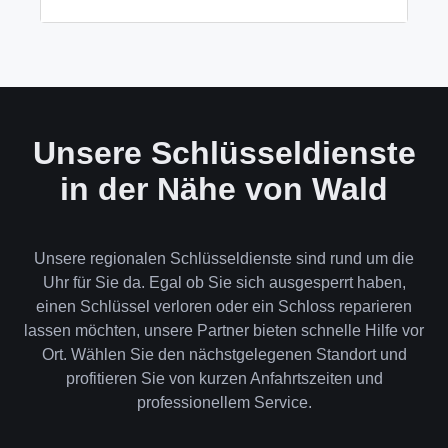
wenn keine andere Möglichkeit besteht, müssen wir
das Schloss aufbohren.
Wir akzeptieren neben Bargeld auch EC-Karte,
Kreditkarte und in bestimmten Fällen auch
Rechnung für Firmenkunden. Die Zahlung erfolgt
direkt nach der Dienstleistung vor Ort.
Unsere Schlüsseldienste
in der Nähe von Wald
Unsere regionalen Schlüsseldienste sind rund um die
Uhr für Sie da. Egal ob Sie sich ausgesperrt haben,
einen Schlüssel verloren oder ein Schloss reparieren
lassen möchten, unsere Partner bieten schnelle Hilfe vor
Ort. Wählen Sie den nächstgelegenen Standort und
profitieren Sie von kurzen Anfahrtszeiten und
professionellem Service.