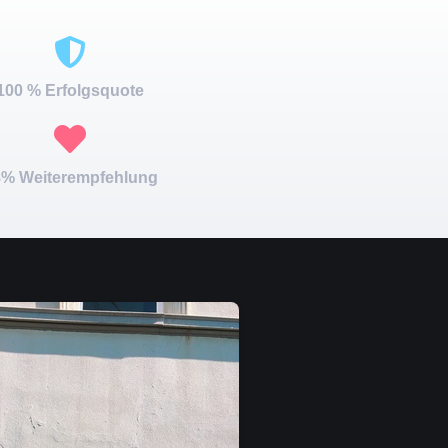
100 % Erfolgsquote
% Weiterempfehlung