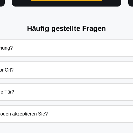
Häufig gestellte Fragen
fnung?
ffnung in Amtzell hängen von verschiedenen Faktoren ab: Tagesz
zlich beginnen unsere Preise bei 69€ tagsüber für einfache Tü
or Ort?
 immer vorab am Telefon.
sind wir in der Regel innerhalb von 20-30 Minuten bei Ihnen. 
der laufenden Gefahrenquellen auch schneller.
ne Tür?
ten Öffnungstechniken und öffnen Ihre Tür in 99% der Fälle zers
n, wenn keine andere Möglichkeit besteht, müssen wir das Sch
oden akzeptieren Sie?
argeld auch EC-Karte, Kreditkarte und in bestimmten Fällen a
g erfolgt direkt nach der Dienstleistung vor Ort.