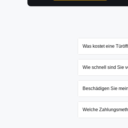
Was kostet eine Türöf
Die Kosten für eine Türö
Schließanlage. Grundsät
Wie schnell sind Sie v
Ihnen den genauen Preis
In Amtzell und Umgebung 
eingesperrten Kindern o
Beschädigen Sie mei
Wir arbeiten mit moderns
absoluten Ausnahmefälle
Welche Zahlungsmeth
Wir akzeptieren neben B
Firmenkunden. Die Zahlun