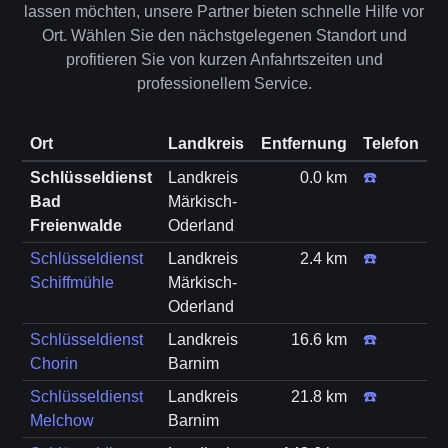
lassen möchten, unsere Partner bieten schnelle Hilfe vor
Ort. Wählen Sie den nächstgelegenen Standort und
profitieren Sie von kurzen Anfahrtszeiten und
professionellem Service.
Ort
Landkreis
Entfernung
Telefon
Schlüsseldienst
Landkreis
0.0 km
☎️
Bad
Märkisch-
Freienwalde
Oderland
Schlüsseldienst
Landkreis
2.4 km
☎️
Schiffmühle
Märkisch-
Oderland
Schlüsseldienst
Landkreis
16.6 km
☎️
Chorin
Barnim
Schlüsseldienst
Landkreis
21.8 km
☎️
Melchow
Barnim