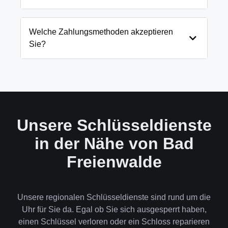
genauen Preis immer vorab am Telefon.
Notfällen wie eingesperrten Kindern oder laufenden
Gefahrenquellen auch schneller.
Wir arbeiten mit modernsten Öffnungstechniken
und öffnen Ihre Tür in 99% der Fälle
Welche Zahlungsmethoden akzeptieren
zerstörungsfrei. Nur in absoluten Ausnahmefällen,
Sie?
wenn keine andere Möglichkeit besteht, müssen wir
das Schloss aufbohren.
Wir akzeptieren neben Bargeld auch EC-Karte,
Kreditkarte und in bestimmten Fällen auch
Rechnung für Firmenkunden. Die Zahlung erfolgt
direkt nach der Dienstleistung vor Ort.
Unsere Schlüsseldienste
in der Nähe von Bad
Freienwalde
Unsere regionalen Schlüsseldienste sind rund um die
Uhr für Sie da. Egal ob Sie sich ausgesperrt haben,
einen Schlüssel verloren oder ein Schloss reparieren