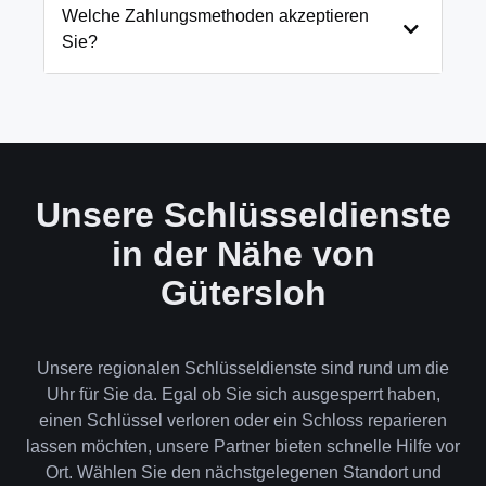
und öffnen Ihre Tür in 99% der Fälle
Welche Zahlungsmethoden akzeptieren
zerstörungsfrei. Nur in absoluten Ausnahmefällen,
Sie?
wenn keine andere Möglichkeit besteht, müssen wir
das Schloss aufbohren.
Wir akzeptieren neben Bargeld auch EC-Karte,
Kreditkarte und in bestimmten Fällen auch
Rechnung für Firmenkunden. Die Zahlung erfolgt
direkt nach der Dienstleistung vor Ort.
Unsere Schlüsseldienste
in der Nähe von
Gütersloh
Unsere regionalen Schlüsseldienste sind rund um die
Uhr für Sie da. Egal ob Sie sich ausgesperrt haben,
einen Schlüssel verloren oder ein Schloss reparieren
lassen möchten, unsere Partner bieten schnelle Hilfe vor
Ort. Wählen Sie den nächstgelegenen Standort und