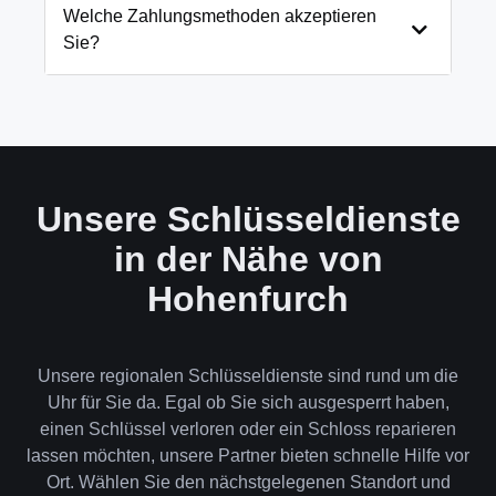
und öffnen Ihre Tür in 99% der Fälle
Welche Zahlungsmethoden akzeptieren
zerstörungsfrei. Nur in absoluten Ausnahmefällen,
Sie?
wenn keine andere Möglichkeit besteht, müssen wir
das Schloss aufbohren.
Wir akzeptieren neben Bargeld auch EC-Karte,
Kreditkarte und in bestimmten Fällen auch
Rechnung für Firmenkunden. Die Zahlung erfolgt
direkt nach der Dienstleistung vor Ort.
Unsere Schlüsseldienste
in der Nähe von
Hohenfurch
Unsere regionalen Schlüsseldienste sind rund um die
Uhr für Sie da. Egal ob Sie sich ausgesperrt haben,
einen Schlüssel verloren oder ein Schloss reparieren
lassen möchten, unsere Partner bieten schnelle Hilfe vor
Ort. Wählen Sie den nächstgelegenen Standort und