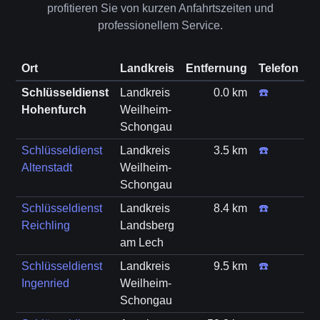
profitieren Sie von kurzen Anfahrtszeiten und
professionellem Service.
Ort
Landkreis
Entfernung
Telefon
Schlüsseldienst
Landkreis
0.0 km
☎️
Hohenfurch
Weilheim-
Schongau
Schlüsseldienst
Landkreis
3.5 km
☎️
Altenstadt
Weilheim-
Schongau
Schlüsseldienst
Landkreis
8.4 km
☎️
Reichling
Landsberg
am Lech
Schlüsseldienst
Landkreis
9.5 km
☎️
Ingenried
Weilheim-
Schongau