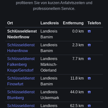
profitieren Sie von kurzen Anfahrtszeiten und
professionellem Service.
Ort
Landkreis
Entfernung
Telefon
Schlüsseldienst
Landkreis
0.0 km
☎️
Niederfinow
Barnim
Schlüsseldienst
Landkreis
2.3 km
☎️
Hohenfinow
Barnim
Schlüsseldienst
Landkreis
7.7 km
☎️
Falkenberg
Märkisch-
Kruge/Gersdorf
Oderland
Schlüsseldienst
Landkreis
11.8 km
☎️
Finowfurt
Barnim
Schlüsseldienst
Landkreis
44.0 km
☎️
Blumberg
Uckermark
Schlüsseldienst
Landkreis
62.5 km
☎️