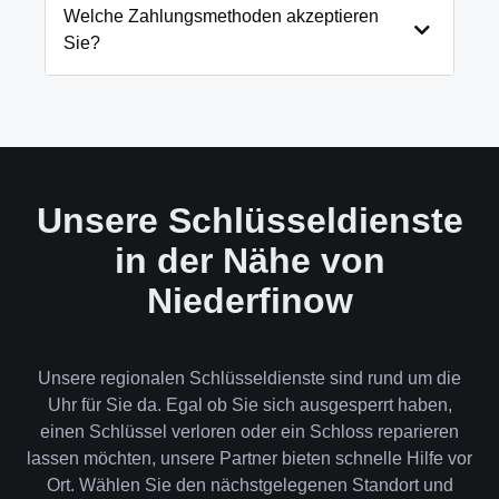
und öffnen Ihre Tür in 99% der Fälle
Welche Zahlungsmethoden akzeptieren
zerstörungsfrei. Nur in absoluten Ausnahmefällen,
Sie?
wenn keine andere Möglichkeit besteht, müssen wir
das Schloss aufbohren.
Wir akzeptieren neben Bargeld auch EC-Karte,
Kreditkarte und in bestimmten Fällen auch
Rechnung für Firmenkunden. Die Zahlung erfolgt
direkt nach der Dienstleistung vor Ort.
Unsere Schlüsseldienste
in der Nähe von
Niederfinow
Unsere regionalen Schlüsseldienste sind rund um die
Uhr für Sie da. Egal ob Sie sich ausgesperrt haben,
einen Schlüssel verloren oder ein Schloss reparieren
lassen möchten, unsere Partner bieten schnelle Hilfe vor
Ort. Wählen Sie den nächstgelegenen Standort und